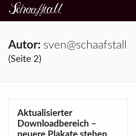
Kultur im Schaafstall
KONZERT – THEATER – AUSSTELLUNG
Autor:
sven@schaafstall
(Seite 2)
Aktualisierter
Downloadbereich –
neuere Plakate stehen