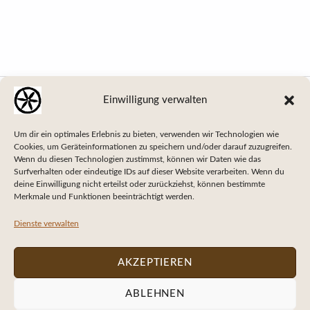
Zurück zur Hauptnavigation springen
Beitragsnavigation
Einwilligung verwalten
VORHERIGER BEITRAG
Fit bis in den Tod
Um dir ein optimales Erlebnis zu bieten, verwenden wir Technologien wie
Cookies, um Geräteinformationen zu speichern und/oder darauf zuzugreifen.
Wenn du diesen Technologien zustimmst, können wir Daten wie das
Surfverhalten oder eindeutige IDs auf dieser Website verarbeiten. Wenn du
deine Einwilligung nicht erteilst oder zurückziehst, können bestimmte
NÄCHSTER BEITRAG
Merkmale und Funktionen beeinträchtigt werden.
Quatuor Hermès
Dienste verwalten
AKZEPTIEREN
© 2013 - 2026
webdesign-hannover.com
ABLEHNEN