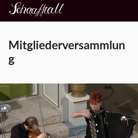
Kultur im Schaafstall
KONZERT – THEATER – AUSSTELLUNG
Mitgliederversammlun
g