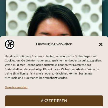
–
M
e
n
Einwilligung verwalten
g
Um dir ein optimales Erlebnis zu bieten, verwenden wir Technologien wie
l
Cookies, um Geräteinformationen zu speichern und/oder darauf zuzugreifen.
Wenn du diesen Technologien zustimmst, können wir Daten wie das
i
Surfverhalten oder eindeutige IDs auf dieser Website verarbeiten. Wenn du
deine Einwilligung nicht erteilst oder zurückziehst, können bestimmte
Merkmale und Funktionen beeinträchtigt werden.
n
Dienste verwalten
g
AKZEPTIEREN
C