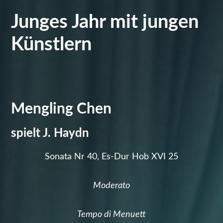
S
Junges Jahr mit jungen
a
Künstlern
m
s
t
Mengling Chen
a
spielt J. Haydn
g
Sonata Nr 40, Es-Dur Hob XVI 25
2
8
Moderato
.
Tempo di Menuett