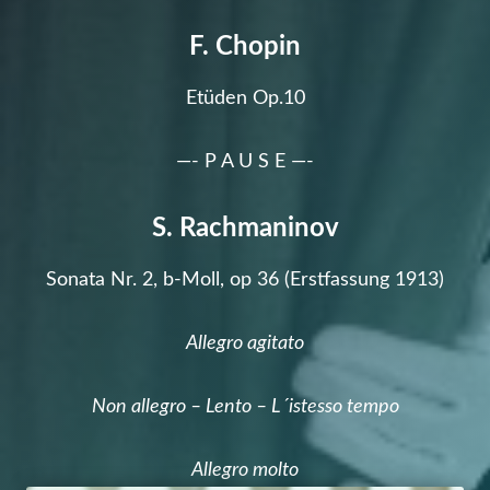
J
F. Chopin
a
Etüden Op.10
n
—- P A U S E —-
u
a
S. Rachmaninov
r
Sonata Nr. 2, b-Moll, op 36 (Erstfassung 1913)
2
Allegro agitato
0
Non allegro – Lento – L´istesso tempo
1
7
Allegro molto