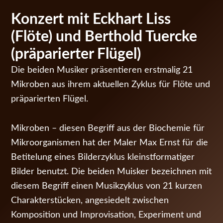
S
Konzert mit Eckhart Liss
a
(Flöte) und Berthold Tuercke
m
(präparierter Flügel)
Die beiden Musiker präsentieren erstmalig 21
s
Mikroben aus ihrem aktuellen Zyklus für Flöte und
t
präparierten Flügel.
a
Mikroben – diesen Begriff aus der Biochemie für
g
Mikroorganismen hat der Maler Max Ernst für die
Betitelung eines Bilderzyklus kleinstformatiger
2
Bilder benutzt. Die beiden Muisker bezeichnen mit
5
diesem Begriff einen Musikzyklus von 21 kurzen
Charakterstücken, angesiedelt zwischen
.
Komposition und Improvisation, Experiment und