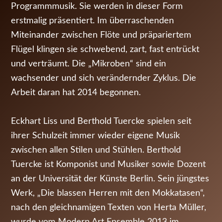
Programmmusik. Sie werden in dieser Form
F
erstmalig präsentiert. Im überraschenden
e
Miteinander zwischen Flöte und präpariertem
Flügel klingen sie schwebend, zart, fast entrückt
b
und verträumt. Die „Mikroben“ sind ein
r
wachsender und sich verändernder Zyklus. Die
Arbeit daran hat 2014 begonnen.
u
a
Eckhart Liss und Berthold Tuercke spielen seit
ihrer Schulzeit immer wieder eigene Musik
r
zwischen allen Stilen und Stühlen. Berthold
2
Tuercke ist Komponist und Musiker sowie Dozent
an der Universität der Künste Berlin. Sein jüngstes
0
Werk, „Die blassen Herren mit den Mokkatasen“,
nach den gleichnamigen Texten von Herta Müller,
1
wurde vom Modern Art Ensemble 2013 im